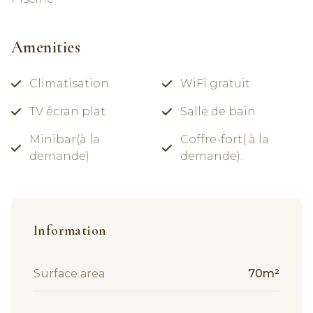
Amenities
Climatisation
WiFi gratuit
TV écran plat
Salle de bain
Minibar(à la
Coffre-fort( à la
demande)
demande).
Information
Surface area
70m²