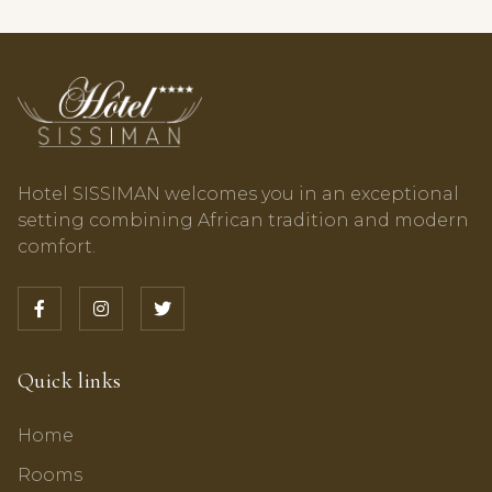
Hotel SISSIMAN welcomes you in an exceptional
setting combining African tradition and modern
comfort.
Quick links
Home
Rooms